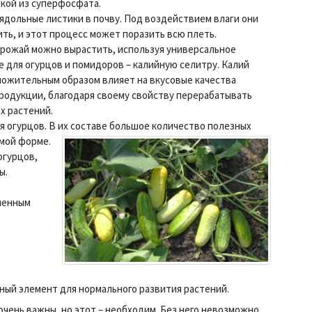
кой из суперфосфата.
ядольные листики в почву.
Под воздействием влаги они
ить, и этот процесс может поразить всю плеть.
урожай можно вырастить, используя универсальное
 для огурцов и помидоров – калийную селитру. Калий
ложительным образом влияет на вкусовые качества
родукции, благодаря своему свойству перерабатывать
ах растений.
 огурцов. В их составе большое количество полезных
емой форме.
огурцов,
ы.
ученным
вный элемент для нормального развития растений.
чень важны, но этот – необходим. Без него невозможно