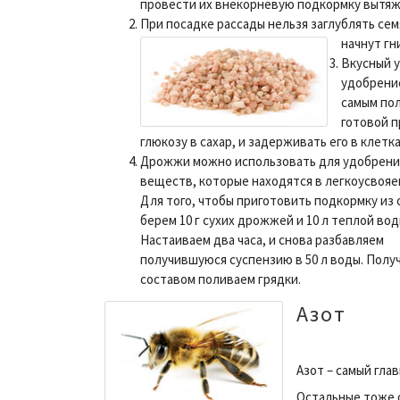
провести их внекорневую подкормку вытяж
При посадке рассады нельзя заглублять сем
начнут гн
Вкусный 
удобрение
самым по
готовой п
глюкозу в сахар, и задерживать его в клетк
Дрожжи можно использовать для удобрения
веществ, которые находятся в легкоусвоя
Для того, чтобы приготовить подкормку из 
берем 10 г сухих дрожжей и 10 л теплой вод
Настаиваем два часа, и снова разбавляем
получившуюся суспензию в 50 л воды. Пол
составом поливаем грядки.
Азот
Азот – самый гла
Остальные тоже о