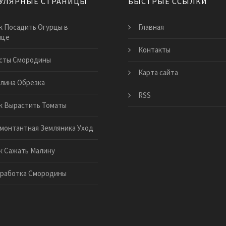
УЛЯРНЫЕ СТРАНИЦЫ
БЫСТРЫЕ ССЫЛКИ
к Посадить Огурцы в
Главная
ице
Контакты
сты Смородины
Карта сайта
лина Обрезка
RSS
к Вырастить Томаты
монтантная Земляника Уход
к Сажать Малину
работка Смородины