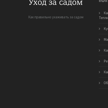
ПОП
Ка
Как правильно ухаживать за садом
Тепл
Ку
Ма
Ка
Ре
Ка
Об