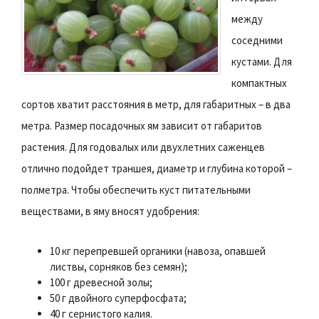
между
соседними
кустами. Для
компактных
сортов хватит расстояния в метр, для габаритных – в два
метра. Размер посадочных ям зависит от габаритов
растения. Для годовалых или двухлетних саженцев
отлично подойдет траншея, диаметр и глубина которой –
полметра. Чтобы обеспечить куст питательными
веществами, в яму вносят удобрения:
10 кг перепревшей органики (навоза, опавшей
листвы, сорняков без семян);
100 г древесной золы;
50 г двойного суперфосфата;
40 г сернистого калия.