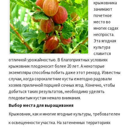
крыжовника
занимают
почетное
место во
многих садах
неспроста.
Эта ягодная
культура
славится
отличной урожайностью. В благоприятных условиях
крыжовник плодоносит более 20 лет. А некоторые
экземпляры способны побить даже этот рекорд. Известны
случаи, когда сорокалетние кусты ежегодно радовали
хозяев приличной порцией сочных ягод. Конечно, чтобы
добиться таких результатов, необходимо уделять
плодовитым кустам немало внимания.
Выбор места для выращивания
Крыжовник, как и многие ягодные культуры, требователен
к освещенности участка. На затененных территориях