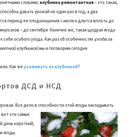
понятными словами,
клубника ремонтантная
– это такая,
способна давать урожай не один раз в год, а два.
тся период ее плодоношения с июля и длится вплоть до
морозков – до сентября. Конечно же, такая щедрая ягода
к себе особого ухода. Как раз об особенностях
ухода за
антной клубникой
мы и поговорим сегодня.
или. Как же
ухаживать за клубникой
?
ортов ДСД и НСД
урожая. Все дело в способности этой ягоды закладывать
 вот эти самые
й день короткий,
м ягоды.