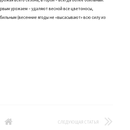
рвым урожаем – удаляют весной все цветоносы,
бильным (весенние ягоды не «высасывают» всю силу из
СЛЕДУЮЩАЯ СТАТЬЯ