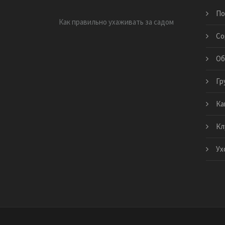
По
Как правильно ухаживать за садом
Со
Об
Гр
Ка
Кл
Ух