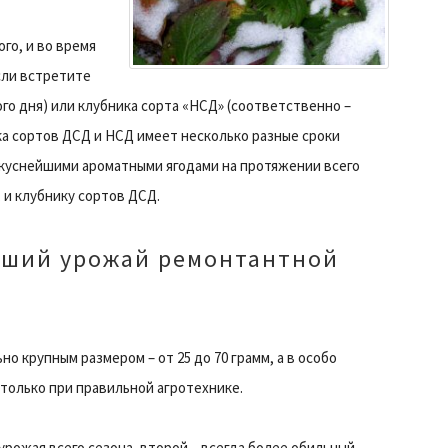
го, и во время
сли встретите
го дня) или клубника сорта «НСД» (соответственно –
ка сортов ДСД и НСД имеет несколько разные сроки
куснейшими ароматными ягодами на протяжении всего
 и клубнику сортов ДСД.
роший урожай ремонтантной
 крупным размером – от 25 до 70 грамм, а в особо
н только при правильной агротехнике.
рожая всего сезона, второй – всегда более обильный.