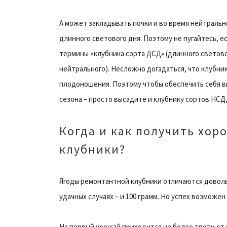
А может закладывать почки и во время нейтрально
длинного светового дня. Поэтому не пугайтесь, е
термины «клубника сорта ДСД» (длинного светово
нейтрального). Несложно догадаться, что клубни
плодоношения. Поэтому чтобы обеспечить себя в
сезона – просто высадите и клубнику сортов НСД,
Когда и как получить хо
клубники?
Ягоды ремонтантной клубники отличаются довольно
удачных случаях – и 100 грамм. Но успех возможе
На первый урожай приходится не более трети от у