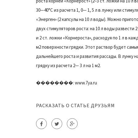
роста корней «Корнерост» (2–3 ст. ложки на 10 л
30—40°С из расчета 1, 0— 1, 5 л в лунку или стиму
«Энерген» (2 капсулы на 10 л воды). Можно пригот
двух стимуляторов роста: на 10 л воды развести 2
и 2 ст. ложки «Корнероста», расходуя по 1 л в кажд
м2 поверхности грядки. Этот раствор будет сам
дальнейшего роста и развития рассады. В лунку 
грядку из расчета 2— 3 л на 1 м2.
��������: www.7ya.ru
РАСКАЗАТЬ О СТАТЬЕ ДРУЗЬЯМ