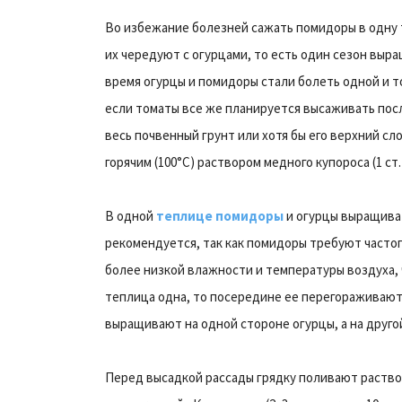
Во избежание болезней сажать помидоры в одну 
их чередуют с огурцами, то есть один сезон выр
время огурцы и помидоры стали болеть одной и т
если томаты все же планируется высаживать пос
весь почвенный грунт или хотя бы его верхний сл
горячим (100°С) раствором медного купороса (1 ст.
В одной
теплице помидоры
и огурцы выращива
рекомендуется, так как помидоры требуют часто
более низкой влажности и температуры воздуха, 
теплица одна, то посередине ее перегораживают
выращивают на одной стороне огурцы, а на друго
Перед высадкой рассады грядку поливают раств